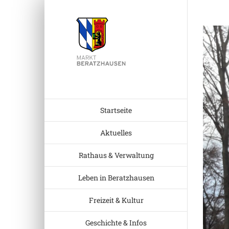
Zum
Inhalt
Zeige
springen
grösser
Bild
Startseite
Aktuelles
Rathaus & Verwaltung
Leben in Beratzhausen
Freizeit & Kultur
Geschichte & Infos