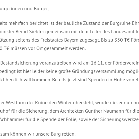
ürgerinnen und Bürger,
eits mehrfach berichtet ist der bauliche Zustand der Burgruine Eh
inister Bernd Siebler gemeinsam mit dem Leiter des Landesamt f
ützung seitens des Freistaates Bayern zugesagt. Bis zu 350 T€ Förd
0 T€ müssen vor Ort gesammelt werden.
Bestandsicherung voranzutreiben wird am 26.11. der Förderverein
edingt ist hier leider keine große Gründungsversammlung mögli
kt herzlich willkommen. Bereits jetzt sind Spenden in Höhe von 
er Westturm der Ruine den Winter übersteht, wurde dieser nun notg
hof für die Sicherung, dem Architekten Günther Naumann für die
Achhammer für die Spende der Folie, sowie der Sicherungswerkze
sam können wir unsere Burg retten.