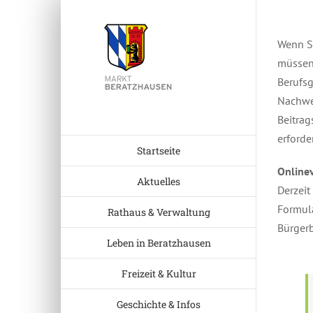
Zum
Inhalt
Wenn Si
springen
müssen 
Berufsg
Nachwei
Beitrag
erforde
Startseite
Online
Aktuelles
Derzeit
Formula
Rathaus & Verwaltung
Bürger
Leben in Beratzhausen
Freizeit & Kultur
Geschichte & Infos