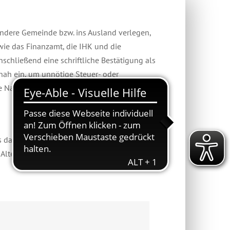
andere Gemeinde bzw. ins Ausland verlegen,
ie das Finanzamt, die IHK und die
nschließend eine schriftliche Bestätigung als
nah ein, um unnötige Steuer- oder
e Nachfolger ist eine formelle Abmeldung
 dahin bitten wir Sie, das Formular in der
lternativ können Sie den Antrag persönlich im