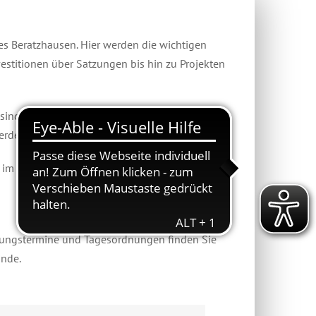
s Beratzhausen. Hier werden die wichtigen
stitionen über Satzungen bis hin zu Projekten
 sind herzlich eingeladen, die Beratungen im
werden im Anschluss behandelt.
, im Rathaus-Schaukasten sowie online im
itzungstermine und Tagesordnungen finden Sie
inde.