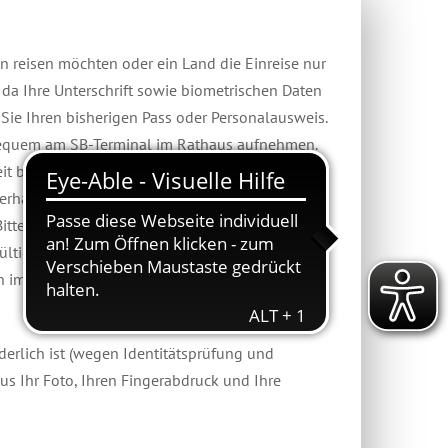
on reisen möchten oder ein Land die Einreise nur
 da Ihre Unterschrift sowie biometrischen Daten
 Sie Ihren bisherigen Pass oder Personalausweis.
 bequem am SB-Terminal im Rathaus aufnehmen.
t beträgt in der Regel drei bis fünf Wochen. In
erhalb weniger Tage zur Verfügung steht. Die
Bitte prüfen Sie vor Auslandsreisen die
tigkeit des Passes verlangen. Der Pass ist
n im Bürgerbüro erfragt werden.
derlich ist (wegen Identitätsprüfung und
s Ihr Foto, Ihren Fingerabdruck und Ihre