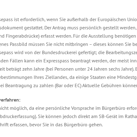
sepass ist erforderlich, wenn Sie außerhalb der Europäischen Uni
sdokument gestattet. Der Antrag muss persönlich gestellt werden,
nd Fingerabdrücke) erfasst werden. Für die Ausstellung benötigen
enes Passbild müssen Sie nicht mitbringen – dieses können Sie
sepass wird von der Bundesdruckerei gefertigt; die Bearbeitungszei
den Fällen kann ein Expresspass beantragt werden, der meist inn
eit beträgt zehn Jahre (bei Personen unter 24 Jahren sechs Jahre). 
ebestimmungen Ihres Ziellandes, da einige Staaten eine Mindestgül
bei Beantragung zu zahlen (Bar oder EC) Aktuelle Gebühren könne
verfahren:
nicht möglich, da eine persönliche Vorsprache im Bürgerbüro erfor
bdruckerfassung). Sie können jedoch direkt am SB-Gerät im Rathau
hrift erfassen, bevor Sie in das Bürgerbüro gehen.