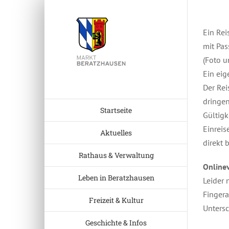
Zum
Inhalt
Ein Rei
springen
mit Pas
(Foto u
Ein eig
Der Rei
dringen
Startseite
Gültigk
Einreis
Aktuelles
direkt 
Rathaus & Verwaltung
Online
Leben in Beratzhausen
Leider 
Fingera
Freizeit & Kultur
Untersc
Geschichte & Infos