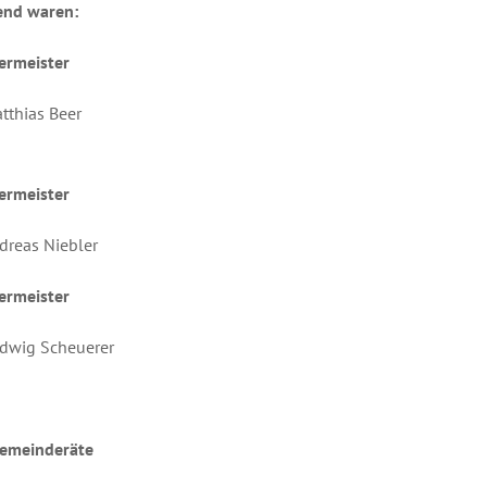
nd waren:
ermeister
tthias Beer
ermeister
dreas Niebler
ermeister
udwig Scheuerer
emeinderäte