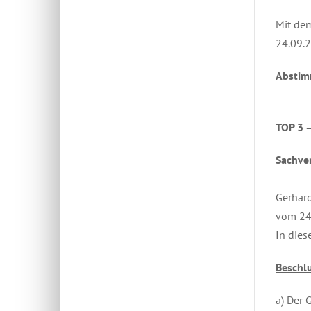
Mit dem
24.09.2
Abstim
TOP 3 
Sachver
Gerhard
vom 24.
In dies
Beschlu
a) Der 