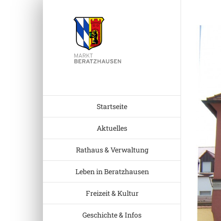
Zum
Inhalt
Zeige
springen
grösser
Bild
Startseite
Aktuelles
Rathaus & Verwaltung
Leben in Beratzhausen
Freizeit & Kultur
Geschichte & Infos