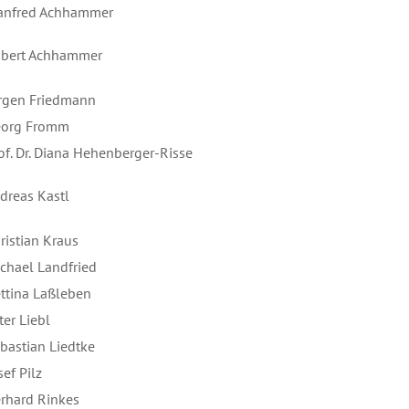
anfred Achhammer
obert Achhammer
ürgen Friedmann
eorg Fromm
of. Dr. Diana Hehenberger-Risse
dreas Kastl
ristian Kraus
chael Landfried
ttina Laßleben
ter Liebl
bastian Liedtke
sef Pilz
erhard Rinkes