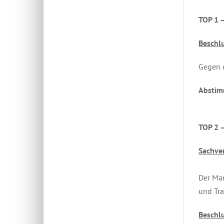
TOP 1 –
Beschlu
Gegen d
Abstim
TOP 2 –
Sachver
Der Mar
und Tra
Beschlu