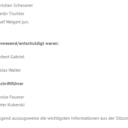
ristian Scheuerer
rtin Tischler
sef Weigert jun.
anwesend/entschuldigt waren:
rbert Gabriel
bias Walter
chriftführer
nise Feuerer
eter Kuberski
gend auszugsweise die wichtigsten Informationen aus der Sitzun