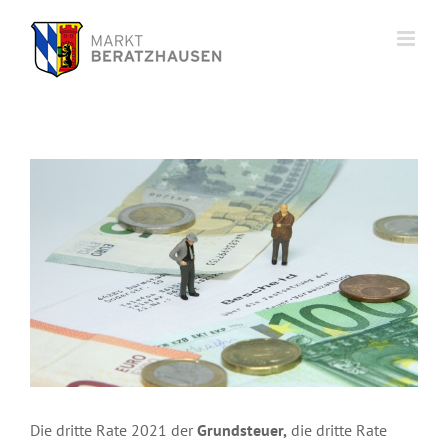
Zum
Inhalt
springen
Zeige
grösseres
Bild
Die dritte Rate 2021 der
Grundsteuer,
die dritte Rate