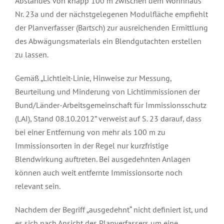
Abstandes von knapp 100 m zwischen dem Wohnhaus
Nr. 23a und der nächstgelegenen Modulfläche empfiehlt
der Planverfasser (Bartsch) zur ausreichenden Ermittlung
des Abwägungsmaterials ein Blendgutachten erstellen
zu lassen.
Gemäß „Lichtleit-Linie, Hinweise zur Messung,
Beurteilung und Minderung von Lichtimmissionen der
Bund/Länder-Arbeitsgemeinschaft für Immissionsschutz
(LAI), Stand 08.10.2012” verweist auf S. 23 darauf, dass
bei einer Entfernung von mehr als 100 m zu
Immissionsorten in der Regel nur kurzfristige
Blendwirkung auftreten. Bei ausgedehnten Anlagen
können auch weit entfernte Immissionsorte noch
relevant sein.
Nachdem der Begriff „ausgedehnt“ nicht definiert ist, und
es sich nach Ansicht des Planverfassers um eine