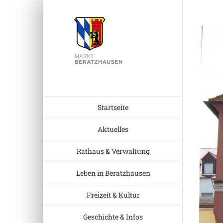
Zum
Inhalt
Zeige
springen
grösser
Bild
Startseite
Aktuelles
Rathaus & Verwaltung
Leben in Beratzhausen
Freizeit & Kultur
Geschichte & Infos