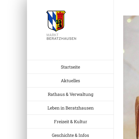
Zum
Inhalt
Zeige
springen
grösser
Bild
Startseite
Aktuelles
Rathaus & Verwaltung
Leben in Beratzhausen
Freizeit & Kultur
Geschichte & Infos