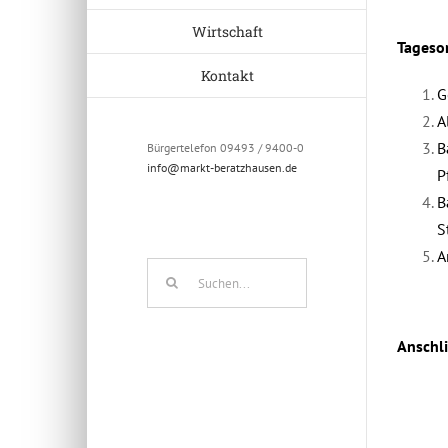
Wirtschaft
Tageso
Kontakt
G
A
B
Bürgertelefon 09493 / 9400-0
info@markt-beratzhausen.de
P
B
S
A
Suche
nach:
Anschli
März 2nd