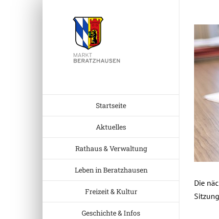
Zum
Inhalt
Zeige
springen
grösser
Bild
Startseite
Aktuelles
Rathaus & Verwaltung
Leben in Beratzhausen
Die näc
Freizeit & Kultur
Sitzun
Geschichte & Infos