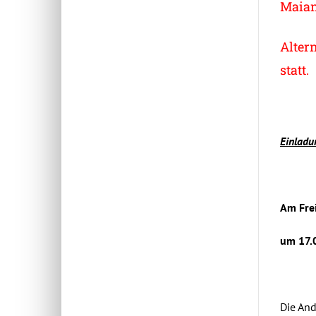
Maian
Altern
statt.
Einladu
Am Frei
um 17.0
Die An