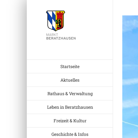
Zum
Inhalt
Zeige
springen
grösser
Bild
Startseite
Aktuelles
Rathaus & Verwaltung
Leben in Beratzhausen
Freizeit & Kultur
Geschichte & Infos