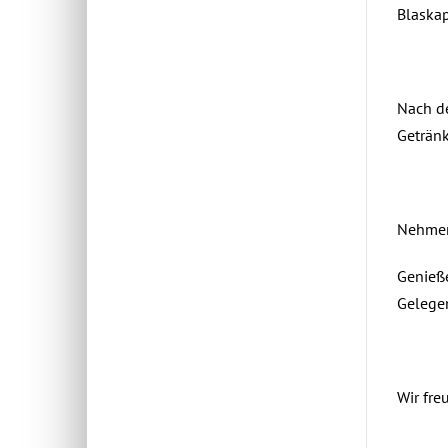
Blaskap
Nach de
Geträn
Nehmen 
Genieße
Gelegen
Wir fre