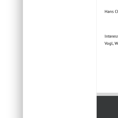
Hans 
Interes
Vogl, W
April 27t