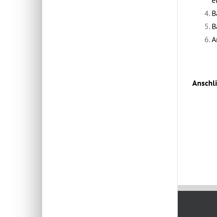
e
B
B
A
Anschli
Juni 29th