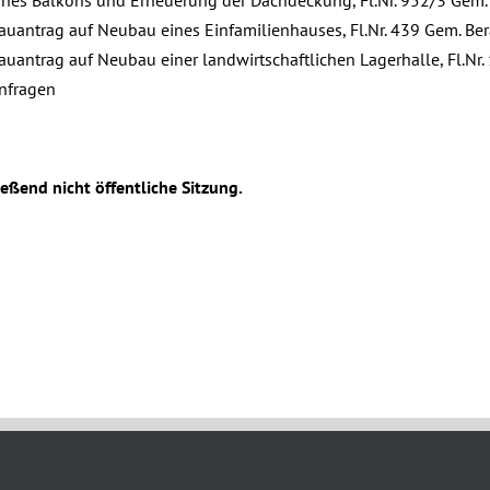
ines Balkons und Erneuerung der Dachdeckung, Fl.Nr. 952/3 Gem.
auantrag auf Neubau eines Einfamilienhauses, Fl.Nr. 439 Gem. Be
auantrag auf Neubau einer landwirtschaftlichen Lagerhalle, Fl.N
nfragen
eßend nicht öffentliche Sitzung.
, 2023