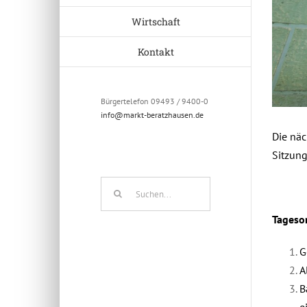
Wirtschaft
Kontakt
Bürgertelefon 09493 / 9400-0
info@markt-beratzhausen.de
Die näc
Sitzun
Suche
nach:
Tageso
G
A
B