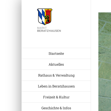
Zum
Inhalt
Zeige
springen
grösser
Bild
Startseite
Aktuelles
Rathaus & Verwaltung
Leben in Beratzhausen
Freizeit & Kultur
Geschichte & Infos