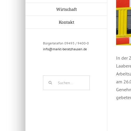
Wirtschaft
Kontakt
Bürgertelefon 09493 / 9400-0
info@markt-beratzhausen.de
In der 
Laabere
Arbeits
Suche
am 26.0
nach:
Genehm
gebeten
Juli 25th