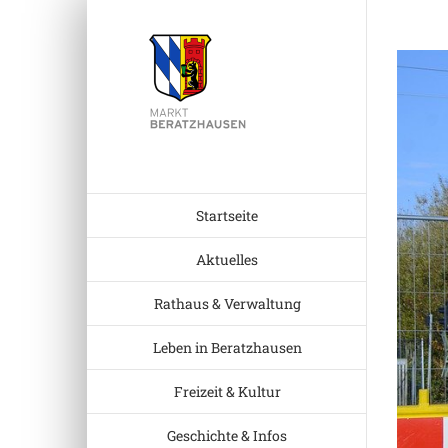
Zum
Inhalt
Zeige
springen
grösser
Bild
Startseite
Aktuelles
Rathaus & Verwaltung
Leben in Beratzhausen
Freizeit & Kultur
Geschichte & Infos