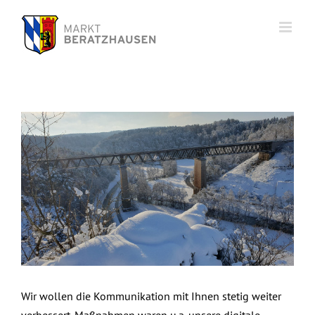
Zum
Inhalt
springen
Zeige
grösseres
Bild
Wir wollen die Kommunikation mit Ihnen stetig weiter
verbessert. Maßnahmen waren u.a. unsere digitale