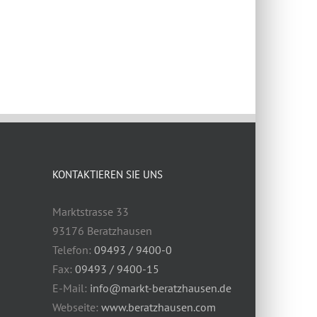
KONTAKTIEREN SIE UNS
Marktstrasse 33
93176 Beratzhausen
Telefon:
09493 / 9400-0
Fax:
09493 / 9400-15
E-Mail:
info@markt-beratzhausen.de
Webseite:
www.beratzhausen.com