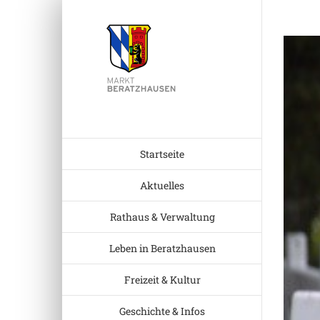
Zum
Inhalt
Zeige
springen
grösser
Bild
Startseite
Aktuelles
Rathaus & Verwaltung
Leben in Beratzhausen
Freizeit & Kultur
Geschichte & Infos