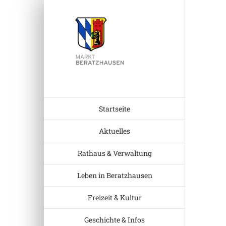
Zum
Inhalt
Zeige
springen
grösser
Bild
Startseite
Aktuelles
Rathaus & Verwaltung
Leben in Beratzhausen
Freizeit & Kultur
Geschichte & Infos