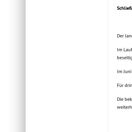
Schlie
Der lan
Im Lauf
beseiti
Im Jun
Für dri
Die be
weiter