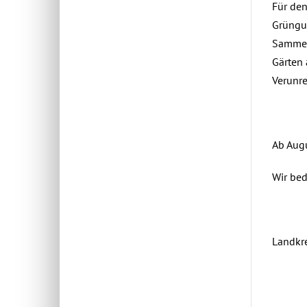
Für den
Grüngut
Sammelp
Gärten 
Verunr
Ab Augu
Wir bed
Landkr
Mai 24th