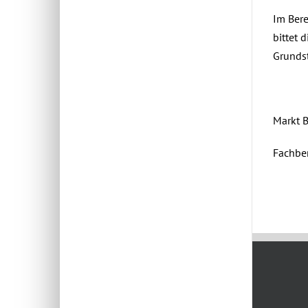
Im Bere
bittet 
Grundst
Markt 
Fachbe
Juni 4th,