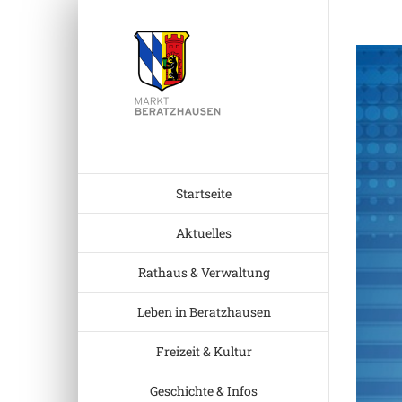
Zum
Inhalt
Zeige
springen
grösser
Bild
Startseite
Aktuelles
Rathaus & Verwaltung
Leben in Beratzhausen
Freizeit & Kultur
Geschichte & Infos