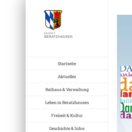
Zum
Inhalt
Zeige
springen
grösser
Bild
Startseite
Aktuelles
Rathaus & Verwaltung
Leben in Beratzhausen
Freizeit & Kultur
Geschichte & Infos