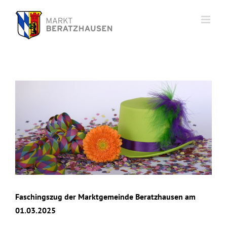
Zum
Inhalt
springen
Zeige
grösseres
Bild
Faschingszug der Marktgemeinde Beratzhausen am
01.03.2025