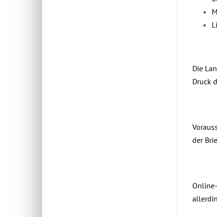
M
L
Die Lan
Druck d
Vorauss
der Bri
Online-
allerdi