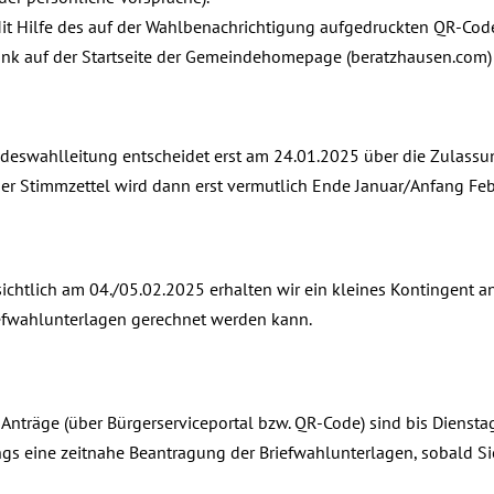
it Hilfe des auf der Wahlbenachrichtigung aufgedruckten QR-Code
ink auf der Startseite der Gemeindehomepage (
beratzhausen.com
deswahlleitung entscheidet erst am 24.01.2025 über die Zulassu
er Stimmzettel wird dann erst vermutlich Ende Januar/Anfang Febr
ichtlich am 04./05.02.2025 erhalten wir ein kleines Kontingent 
efwahlunterlagen gerechnet werden kann.
Anträge (über Bürgerserviceportal bzw. QR-Code) sind bis Diensta
ngs eine zeitnahe Beantragung der Briefwahlunterlagen, sobald S