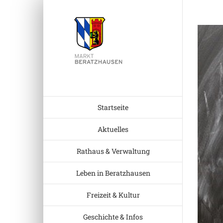
Zum
Inhalt
Zeige
springen
grösser
Bild
Startseite
Aktuelles
Rathaus & Verwaltung
Leben in Beratzhausen
Freizeit & Kultur
Geschichte & Infos