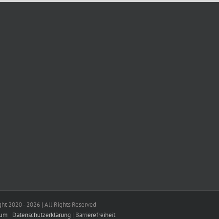
ght 2020 -
2026 | All Rights Reserved
sum
|
Datenschutzerklärung
|
Barrierefreiheit