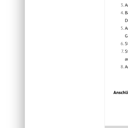
A
B
D
A
G
S
S
a
A
Anschli
Januar 9t