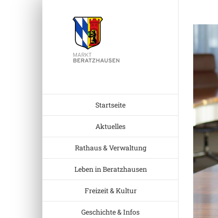
Zum
Inhalt
Zeige
springen
grösser
Bild
Startseite
Aktuelles
Rathaus & Verwaltung
Leben in Beratzhausen
Freizeit & Kultur
Geschichte & Infos