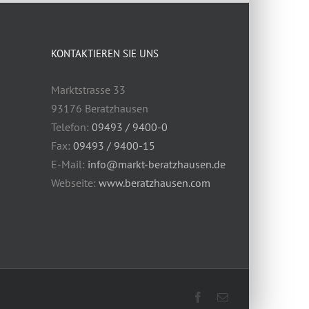
KONTAKTIEREN SIE UNS
Marktstrasse 33
93176 Beratzhausen
Telefon:
09493 / 9400-0
Fax:
09493 / 9400-15
E-Mail:
info@markt-beratzhausen.de
Webseite:
www.beratzhausen.com
Facebook
E-
Mail