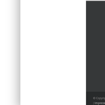
© Copyri
|
Impres