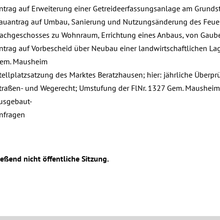
ntrag auf Erweiterung einer Getreideerfassungsanlage am Grundstü
auantrag auf Umbau, Sanierung und Nutzungsänderung des Feue
achgeschosses zu Wohnraum, Errichtung eines Anbaus, von Gaube
ntrag auf Vorbescheid über Neubau einer landwirtschaftlichen Lage
em. Mausheim
tellplatzsatzung des Marktes Beratzhausen; hier: jährliche Überp
traßen- und Wegerecht; Umstufung der FlNr. 1327 Gem. Mausheim,
usgebaut-
nfragen
eßend nicht öffentliche Sitzung.
h, 2025