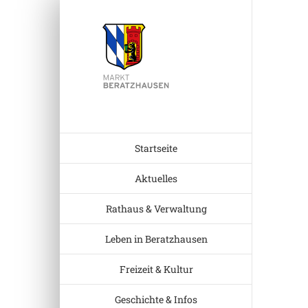
Zum
Inhalt
Zeige
springen
grösser
Bild
Startseite
Aktuelles
Rathaus & Verwaltung
Leben in Beratzhausen
Freizeit & Kultur
Geschichte & Infos