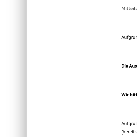
Mitteil
Aufgrun
Die Au
Wir bit
Aufgrun
(bereit