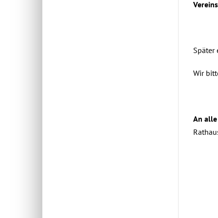
Verein
Später 
Wir bit
An alle
Rathaus
März 28t