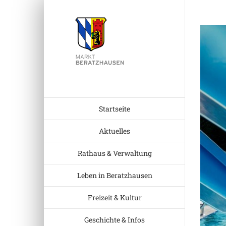
Zum
Inhalt
Zeige
springen
grösser
Bild
Startseite
Aktuelles
Rathaus & Verwaltung
Leben in Beratzhausen
Freizeit & Kultur
Geschichte & Infos