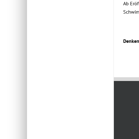
Ab Eröf
Schwim
Denken 
April 10t