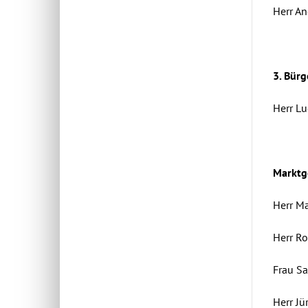
Herr An
3.
Bürg
Herr L
Marktg
Herr M
Her
Fra
Her