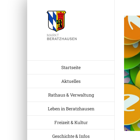
Zum
Inhalt
Zeige
springen
grösser
Bild
Startseite
Aktuelles
Rathaus & Verwaltung
Leben in Beratzhausen
Freizeit & Kultur
Geschichte & Infos