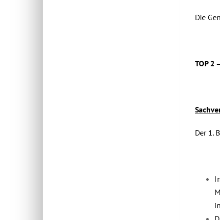
Die Gen
TOP 2 
Sachver
Der 1. 
I
M
i
D