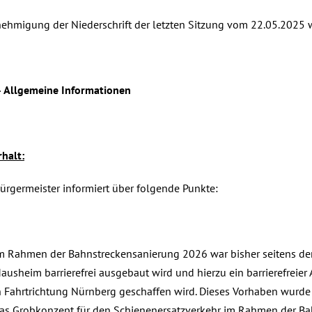
ehmigung der Niederschrift der letzten Sitzung vom 22.05.2025 w
– Allgemeine Informationen
halt:
Bürgermeister informiert über folgende Punkte:
m Rahmen der Bahnstreckensanierung 2026 war bisher seitens de
ausheim barrierefrei ausgebaut wird und hierzu ein barrierefreie
n Fahrtrichtung Nürnberg geschaffen wird. Dieses Vorhaben wurde
as Grobkonzept für den Schienenersatzverkehr im Rahmen der Ba