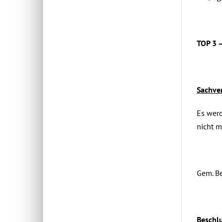
TOP 3 
Sachver
Es werd
nicht m
Gem. Be
Beschlu