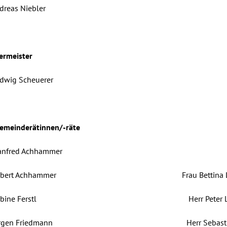
dreas Niebler
ermeister
udwig Scheuerer
emeinderätinnen/-räte
anfred Achhammer
r Robert Achhammer Frau Bettina Laß
u Sabine Ferstl Herr Peter Lie
r Jürgen Friedmann Herr Sebastian L