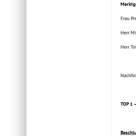
Marktg
Frau Pr
Herr Mi
Herr To
Nachfol
TOP 1 –
Beschlu