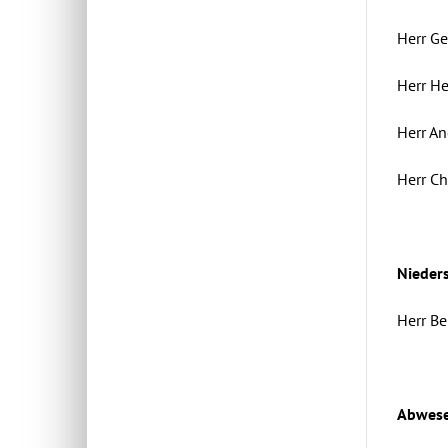
Her
Her
Her
Herr
Nieders
Herr 
Abwese