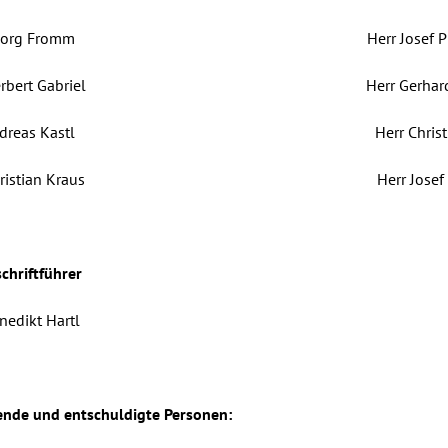
r Georg Fromm Herr Josef Pil
r Herbert Gabriel Herr Gerhard Ri
r Andreas Kastl Herr Christian Sc
 Christian Kraus Herr Josef Weigert ju
chriftführer
Benedikt Hartl
nde und entschuldigte Personen: