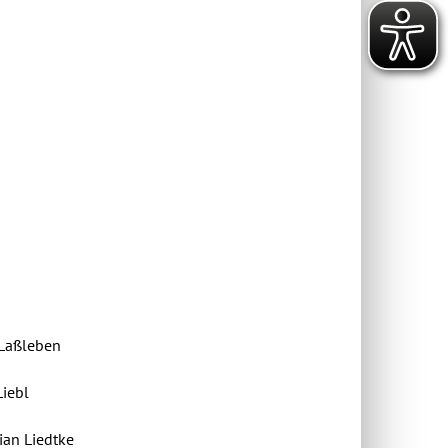
leben
bl
iedtke