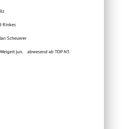
z
nkes
heuerer
n. abwesend ab TOP N3