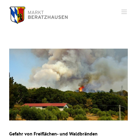
Zum
Inhalt
springen
Zeige
grösseres
Bild
Gefahr von Freiflächen- und Waldbränden