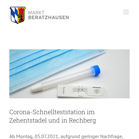
Zum
Inhalt
springen
Corona-Schnellteststation im
Zehentstadel und in Rechberg
Corona-Schnellteststation im
Zehentstadel und in Rechberg
Ab Montag, 05.07.2021, aufgrund geringer Nachfrage,