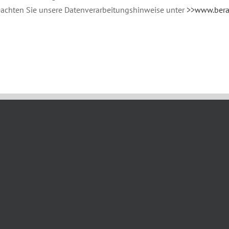
eachten Sie unsere Datenverarbeitungshinweise unter
>>www.bera
22nd, 2020