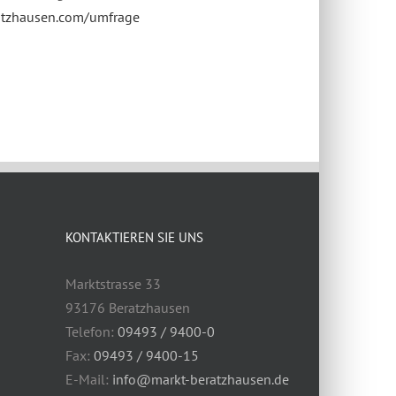
tzhausen.com/umfrage
KONTAKTIEREN SIE UNS
Marktstrasse 33
93176 Beratzhausen
Telefon:
09493 / 9400-0
Fax:
09493 / 9400-15
E-Mail:
info@markt-beratzhausen.de