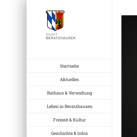
Zum
Inhalt
Zeige
springen
grösser
Bild
Startseite
Aktuelles
Rathaus & Verwaltung
Leben in Beratzhausen
Freizeit & Kultur
Geschichte & Infos