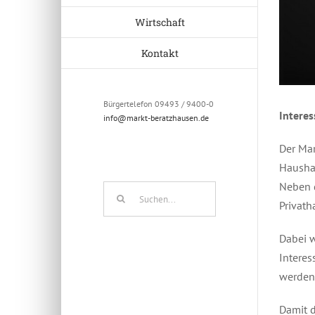
Wirtschaft
Kontakt
Bürgertelefon 09493 / 9400-0
Intere
info@markt-beratzhausen.de
Der Mar
Hausha
Neben 
Suche
Privath
nach:
Dabei w
Interes
werden
Damit d