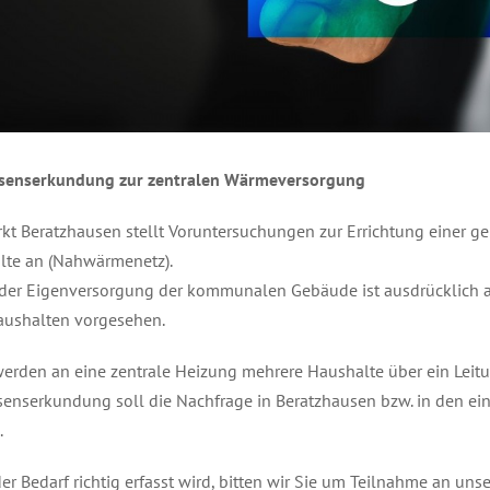
ssenserkundung zur zentralen Wärmeversorgung
kt Beratzhausen stellt Voruntersuchungen zur Errichtung einer
lte an (Nahwärmenetz).
der Eigenversorgung der kommunalen Gebäude ist ausdrücklich a
aushalten vorgesehen.
erden an eine zentrale Heizung mehrere Haushalte über ein Leit
senserkundung soll die Nachfrage in Beratzhausen bzw. in den ein
.
er Bedarf richtig erfasst wird, bitten wir Sie um Teilnahme an uns