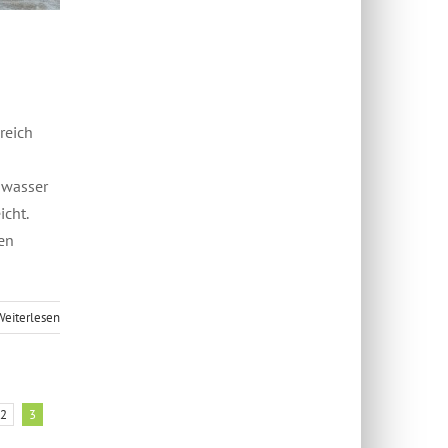
reich
hwasser
icht.
ten
Weiterlesen
2
3