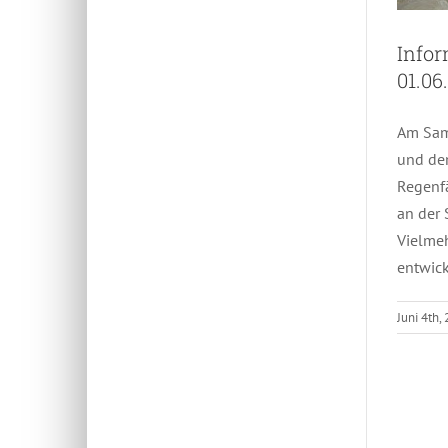
Info
01.06
Am Sam
und dem
Regenf
an der 
Vielmeh
entwick
Juni 4th,