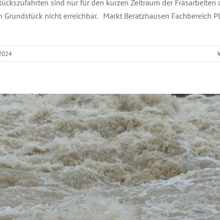
ückszufahrten sind nur für den kurzen Zeitraum der Fräsarbeiten 
 Grundstück nicht erreichbar. Markt Beratzhausen Fachbereich 
Informations-sammlung zum Sturzflutereignis am
01.06.2024
 2024