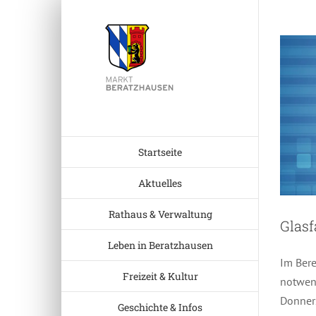
Zum
Inhalt
springen
Startseite
Aktuelles
Rathaus & Verwaltung
Glas
Leben in Beratzhausen
Im Bere
Freizeit & Kultur
notwend
Donners
Geschichte & Infos