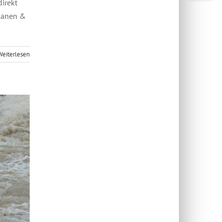
direkt
Planen &
Weiterlesen