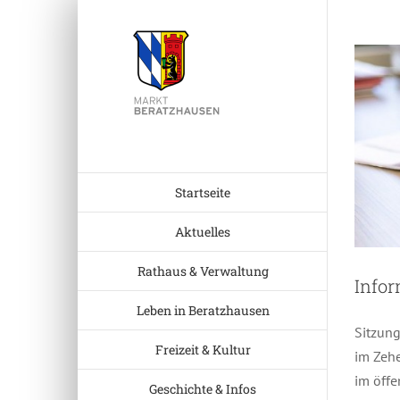
Zum
Inhalt
springen
Startseite
Aktuelles
Rathaus & Verwaltung
Info
Leben in Beratzhausen
Sitzun
Freizeit & Kultur
im Zehe
im öffe
Geschichte & Infos