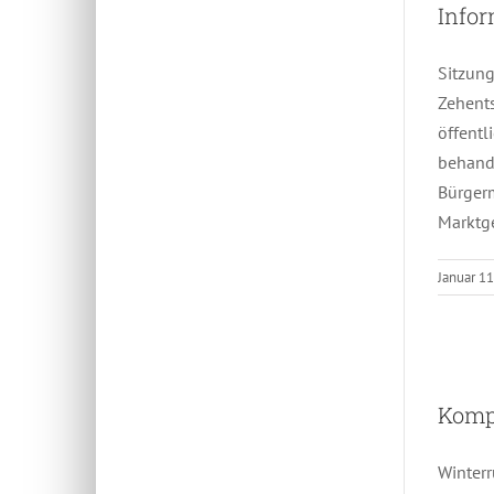
Info
Sitzun
Zehents
öffentl
behande
Bürger
Marktg
Januar 11
Kompo
Winter