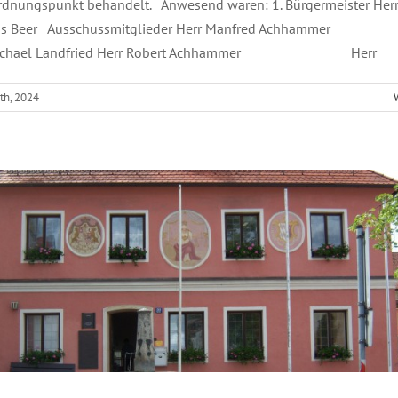
rdnungspunkt behandelt. Anwesend waren: 1. Bürgermeister Her
ias Beer Ausschussmitglieder Herr Manfred Achham
Michael Landfried Herr Robert Achhammer Herr
Information aus dem Rathaus
th, 2024