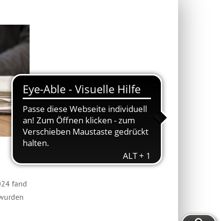
024 fand
 wurden