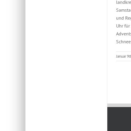
landkre
Samsta
und Reg
Uhr fü
Advents
Schnee
Januar 9t