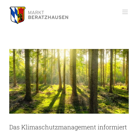
Zum
Inhalt
Das Klimaschutzmanagement
springen
informiert
Das Klimaschutzmanagement informiert