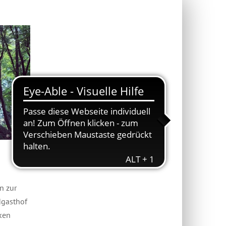
n zur
dgasthof
ken