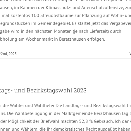
ausen, im Rahmen der Klimaschutz- und Artenschutzoffensive, z
n mal kostenlos 100 Streuobstbäume zur Pflanzung auf Wohn- un
grundstücken im Gemeindegebiet. Es startet jetzt das Vergabever
gabe wird in den nächsten Monaten (je nach Lieferzeit) durch
abholung am Wochenmarkt in Beratzhausen erfolgen.
22nd, 2023
Landtags- und Bezirkstagswahl 2023
tags- und Bezirkstagswahl 2023
 die Wähler und Wahlhefer Die Landtags- und Bezirkstagswahl li
uns. Die Wahlbeteiligung in der Marktgemeinde Beratzhausen lag b
 der Möglichkeit der Briefwahl machten 52,8 % Gebrauch. Ich dan
nnen und Wählern, die ihr demokratisches Recht ausgeübt haben.