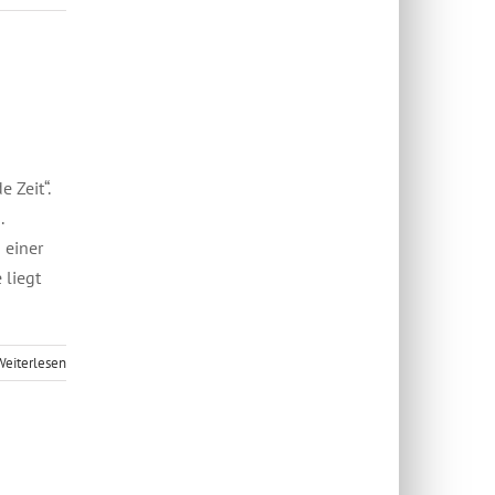
 Zeit“.
.
 einer
 liegt
Weiterlesen