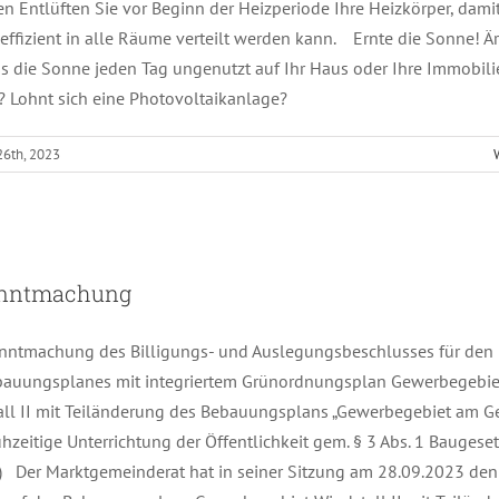
en Entlüften Sie vor Beginn der Heizperiode Ihre Heizkörper, damit
ffizient in alle Räume verteilt werden kann. Ernte die Sonne! Är
ss die Sonne jeden Tag ungenutzt auf Ihr Haus oder Ihre Immobili
? Lohnt sich eine Photovoltaikanlage?
26th, 2023
Bekanntmachung
nntmachung
tmachung des Billigungs- und Auslegungsbeschlusses für den 
bauungsplanes mit integriertem Grünordnungsplan Gewerbegebie
all II mit Teiländerung des Bebauungsplans „Gewerbegebiet am G
rühzeitige Unterrichtung der Öffentlichkeit gem. § 3 Abs. 1 Bauges
) Der Marktgemeinderat hat in seiner Sitzung am 28.09.2023 den