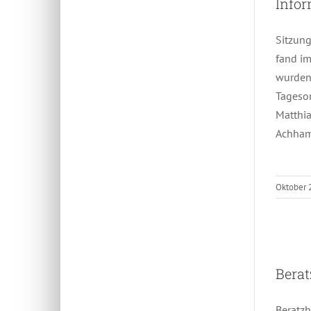
Info
Sitzun
fand im
wurden 
Tageso
Matthi
Achh
Oktober 
Berat
Beratzh