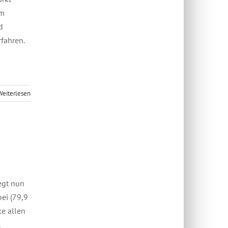
um
d
fahren.
Weiterlesen
egt nun
ei (79,9
ke allen