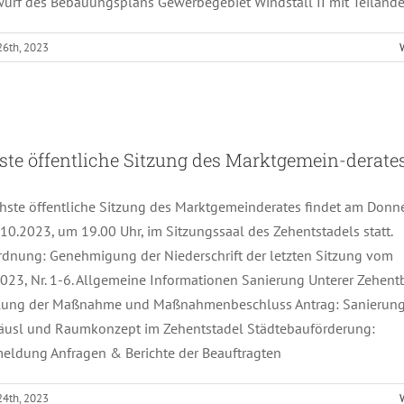
wurf des Bebauungsplans Gewerbegebiet Windstall II mit Teiländ
26th, 2023
Nächste öffentliche Sitzung des Marktgemein-derate
te öffentliche Sitzung des Marktgemein-derate
hste öffentliche Sitzung des Marktgemeinderates findet am Donne
10.2023, um 19.00 Uhr, im Sitzungssaal des Zehentstadels statt.
dnung: Genehmigung der Niederschrift der letzten Sitzung vom
023, Nr. 1-6. Allgemeine Informationen Sanierung Unterer Zehen
llung der Maßnahme und Maßnahmenbeschluss Antrag: Sanierun
äusl und Raumkonzept im Zehentstadel Städtebauförderung:
eldung Anfragen & Berichte der Beauftragten
24th, 2023