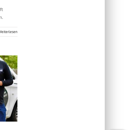
ft
en.
Weiterlesen