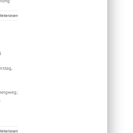
erung
Weiterlesen
s
s
rstag,
tbergweg;
g
Weiterlesen