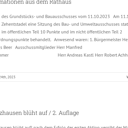
rmationen aus dem Rathaus
g des Grundstücks- und Bauausschusses vom 11.10.2023 Am 11.
 Zehentstadel eine Sitzung des Bau- und Umweltausschusses statt
im öffentlichen Teil 10 Punkte und im nicht öffentlichen Teil 2
rdnungspunkte behandelt. Anwesend waren: 1. Bürgermeister He
as Beer Ausschussmitglieder Herr Manfred
ammer Herr Andreas Kastl Herr Robert Achh
24th, 2023
Beratzhausen blüht auf / 2. Auflage
zhausen blüht auf / 2. Auflage
ausen blüht auf! nach dem Erfolg der ersten Aktion vergibt der M