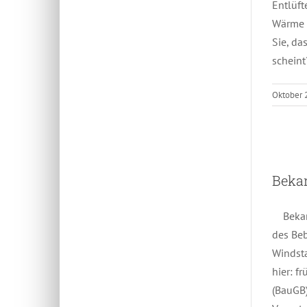
Entlüft
Wärme e
Sie, da
scheint
Oktober 
Beka
Bekann
des Be
Windst
hier: f
(BauGB