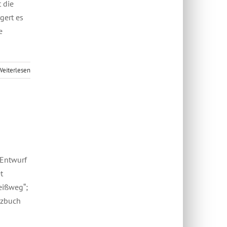
 die
gert es
e
Weiterlesen
Entwurf
t
eißweg“;
etzbuch