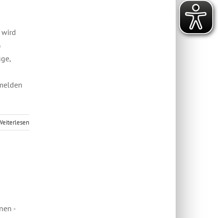
 wird
)
uge,
nmelden
Weiterlesen
hnen -