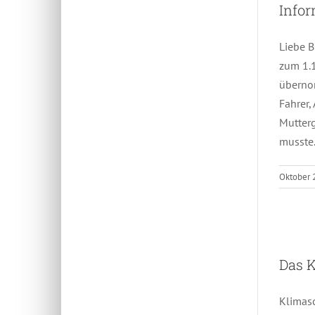
Infor
Liebe B
zum 1.1
übernom
Fahrer,
Mutterg
musste.
Oktober 
Das 
Klimas