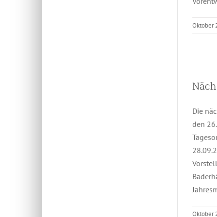
Vorent
Oktober 
Nächs
Die näc
den 26.
Tagesor
28.09.2
Vorste
Baderh
Jahresm
Oktober 