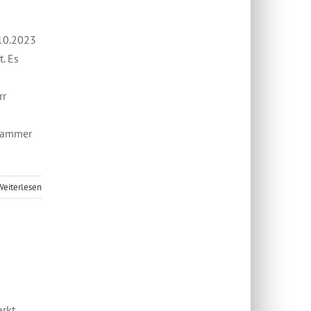
10.2023
. Es
rr
ammer
Weiterlesen
arkt