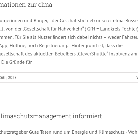
mationen zur elma
ürgerinnen und Bürger, der Geschäftsbetrieb unserer elma-Busse
1. von der „Gesellschaft für Nahverkehr“ ( GfN = Landkreis Tochter
men. Für Sie als Nutzer ändert sich dabei nichts – weder Fahrze
 App, Hotline, noch Registrierung. Hintergrund ist, dass die
esellschaft des aktuellen Betreibers „CleverShuttle“ Insolvenz a
 Die Gründe für
26th, 2023
Das Klimaschutzmanagement informiert
Klimaschutzmanagement informiert
chutzratgeber Gute Taten rund um Energie und Klimaschutz - Wo