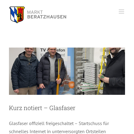
Zum
Inhalt
springen
Kurz notiert – Glasfaser
Kurz notiert – Glasfaser
Glasfaser offiziell freigeschaltet – Startschuss für
schnelles Internet in unterversorgten Ortsteilen